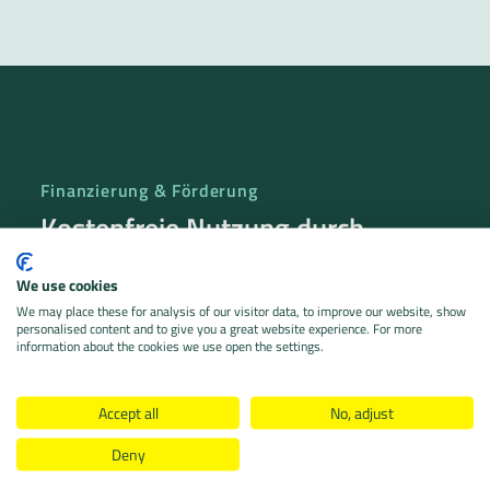
Finanzierung & Förderung
Kostenfreie Nutzung durch
staatliche Förderung
We use cookies
We may place these for analysis of our visitor data, to improve our website, show
Für sächsische Kommunen ist die Nutzung aller unter
personalised content and to give you a great website experience. For more
information about the cookies we use open the settings.
der Marke
Sächsisch Direkt
entwickelten
Online-
Antragsassistenten (OAA)
sowie der dazugehörigen
Services derzeit
kostenfrei
.
Accept all
No, adjust
Deny
Die Finanzierung erfolgt durch
Fördermittel des
Freistaates Sachsen
sowie aus Mitteln des