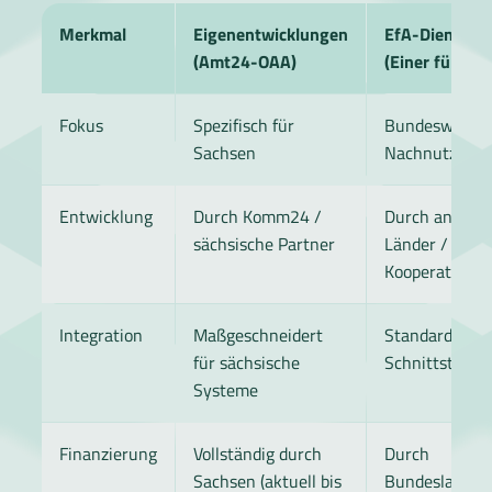
Merkmal
Eigenentwicklungen
EfA-Dienste
(Amt24-OAA)
(Einer für Alle
Fokus
Spezifisch für
Bundesweite
Sachsen
Nachnutzung
Entwicklung
Durch Komm24 /
Durch andere
sächsische Partner
Länder /
Kooperatione
Integration
Maßgeschneidert
Standardisier
für sächsische
Schnittstellen
Systeme
Finanzierung
Vollständig durch
Durch
Sachsen (aktuell bis
Bundesland