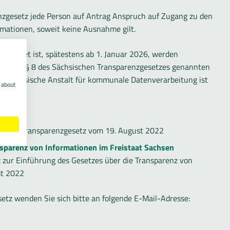
nzgesetz jede Person auf Antrag Anspruch auf Zugang zu den
ormationen, soweit keine Ausnahme gilt.
errichtet ist, spätestens ab 1. Januar 2026, werden
in, die in § 8 des Sächsischen Transparenzgesetzes genannten
 Die Sächsische Anstalt für kommunale Datenverarbeitung ist
 about
isches Transparenzgesetz vom 19. August 2022
nsparenz von Informationen im Freistaat Sachsen
 zur Einführung des Gesetzes über die Transparenz von
st 2022
tz wenden Sie sich bitte an folgende E-Mail-Adresse: