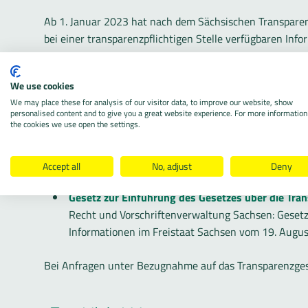
Ab 1. Januar 2023 hat nach dem Sächsischen Transpare
bei einer transparenzpflichtigen Stelle verfügbaren Inf
Sobald die Sächsische Transparenzplattform im Internet 
We use cookies
transparenzpflichtige Stellen zusätzlich verpflichtet se
We may place these for analysis of our visitor data, to improve our website, show
Informationen auf dieser Plattform zu veröffentlichen.
personalised content and to give you a great website experience. For more information
eine transparenzpflichtige Stelle.
the cookies we use open the settings.
Sächsisches Transparenzgesetz
Accept all
No, adjust
Deny
Recht und Vorschriftenverwaltung Sachsen: Sächs
Gesetz zur Einführung des Gesetzes über die Tra
Recht und Vorschriftenverwaltung Sachsen: Gesetz
Informationen im Freistaat Sachsen vom 19. Augu
Bei Anfragen unter Bezugnahme auf das Transparenzgese