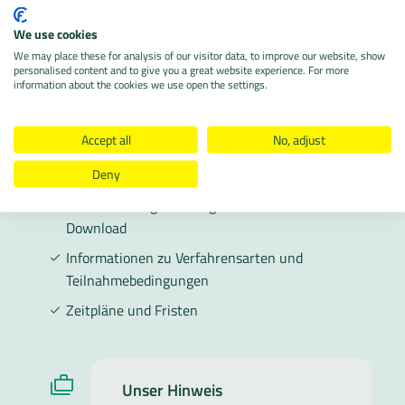
Aktuelle Ausschreibungen
We use cookies
Im Moment befinden sich keine Vergabeverfahren in
We may place these for analysis of our visitor data, to improve our website, show
personalised content and to give you a great website experience. For more
der Ausschreibung.
Die Angaben bleiben ab
information about the cookies we use open the settings.
Veröffentlichung drei Monate online verfügbar.
Sobald wieder Ausschreibungen veröffentlicht werden,
Accept all
No, adjust
finden Sie hier:
Deny
Ausschreibungsunterlagen zum kostenlosen
Download
Informationen zu Verfahrensarten und
Teilnahmebedingungen
Zeitpläne und Fristen
Unser Hinweis